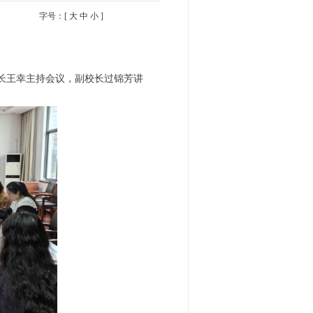
字号：[
大
中
小
]
科长王幸主持会议，副校长过锦芳讲