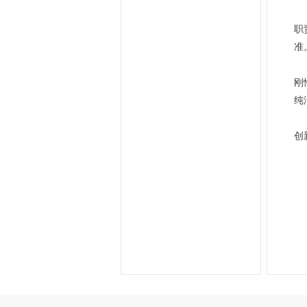
职
准
刚
纯
创